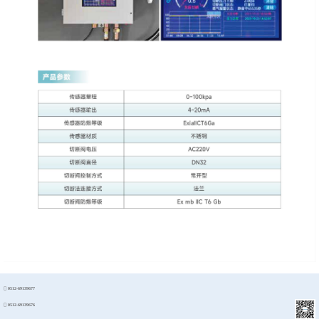
0512-69139677
0512-69139676