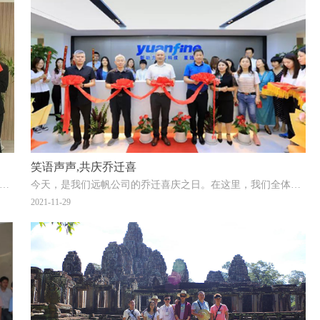
笑语声声,共庆乔迁喜
夏，壮丽河山，落日余晖，璀璨星河，锦绣中国，盛世华诞。值此共和国国庆日来临之际，远帆电器开展“
今天，是我们远帆公司的乔迁喜庆之日。在这里，我们全体员工衷心祝愿公司乔迁吉祥，一切顺利！同时非常感谢
2021-11-29