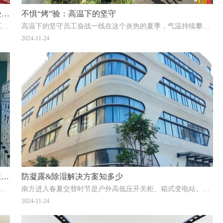
坚持制造、保持实干、持续创新——远帆电器有幸受邀参加2024中国民营企业投融资洽谈会
不惧“烤”验：高温下的坚守
2024年11月13日-14日，由天津市人民政府、科技部、全国工商联主办的2024中国民营企业投融资
高温下的坚守员工奋战一线在这个炎热的夏季，气温持续攀升，热浪滚滚袭来。然而，公司的工程部，有这样一群
2024-11-24
我司承建的浙江首座乡村AI“数字孪生”智慧开关站在余杭投运
防凝露&除湿解决方案知多少
个月紧锣密鼓的施工建设及现场调试。2024年5月9日，在余杭区良渚杜城村开关站内由我司施工建设
南方进入春夏交替时节是户外高低压开关柜、箱式变电站、电缆分支箱、开闭所、高铁专用箱变、环网柜、风力箱
2024-11-24