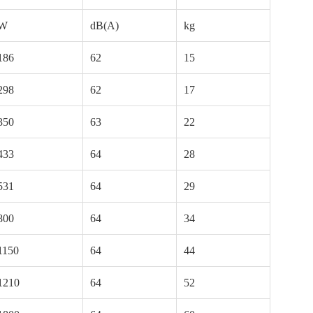
W
dB(A)
kg
186
62
15
298
62
17
350
63
22
433
64
28
531
64
29
800
64
34
1150
64
44
1210
64
52