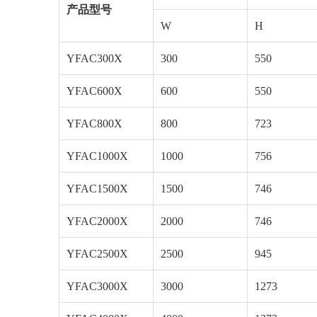
产品型号
W
H
YFAC300X
300
550
YFAC600X
600
550
YFAC800X
800
723
YFAC1000X
1000
756
YFAC1500X
1500
746
YFAC2000X
2000
746
YFAC2500X
2500
945
YFAC3000X
3000
1273