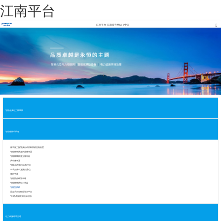
江南平台
江南平台-江南官方网站（中国）
智能化及电力物联网
智能化辅助设备
燃气压力报警及自动切断联锁控制装置
智能物联网超声波驱鸟器
智能物联网激光驱鸟器
风动驱鸟器
智能4G视频移动布控球
4G高清单兵视频记录仪
箱柜空调
智能防外破警示球
智能物联网电力井盖
智能型风机
固定式安全作业登高平台
YCS系列霜柜露点除湿器
电力设施环境治理